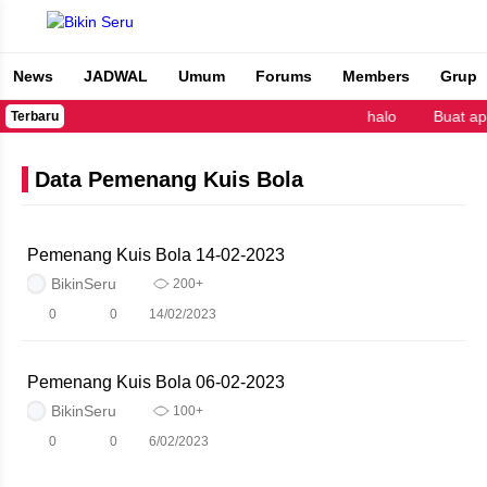
News
JADWAL
Umum
Forums
Members
Grup
Bikin Seru
halo
Buat ap
Terbaru
Data Pemenang Kuis Bola
Pemenang Kuis Bola 14-02-2023
BikinSeru
200+
0
0
14/02/2023
Pemenang Kuis Bola 06-02-2023
BikinSeru
100+
0
0
6/02/2023