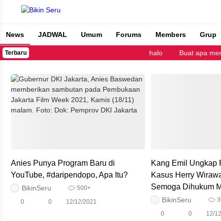
News
JADWAL
Umum
Forums
Members
Grup
Bikin Seru
halo
Buat apa mem
Terbaru
Anies Punya Program Baru di
Kang Emil Ungkap
YouTube, #daripendopo, Apa Itu?
Kasus Herry Wirawa
Semoga Dihukum Ma
BikinSeru
500+
BikinSeru
3
0
0
12/12/2021
0
0
12/1