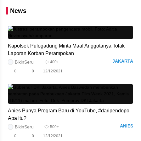
News
Kapolsek Pulogadung Minta Maaf Anggotanya Tolak
Laporan Korban Perampokan
JAKARTA
BikinSeru
400+
0
0
12/12/2021
Anies Punya Program Baru di YouTube, #daripendopo,
Apa Itu?
ANIES
BikinSeru
500+
0
0
12/12/2021