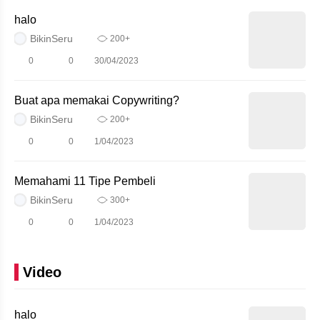
halo
BikinSeru
200+
0
0
30/04/2023
Buat apa memakai Copywriting?
BikinSeru
200+
0
0
1/04/2023
Memahami 11 Tipe Pembeli
BikinSeru
300+
0
0
1/04/2023
Video
halo