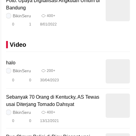
Foto: Upaya Digitalisasi Angkutan Umum di
Bandung
BikinSeru
400+
0
1
8/01/2022
Video
halo
BikinSeru
200+
0
0
30/04/2023
Sebanyak 70 Orang di Kentucky, AS Tewas
usai Diterjang Tornado Dahsyat
BikinSeru
400+
0
0
13/12/2021