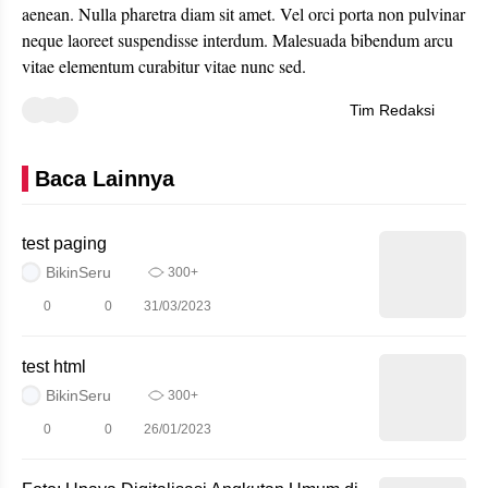
aenean. Nulla pharetra diam sit amet. Vel orci porta non pulvinar
neque laoreet suspendisse interdum. Malesuada bibendum arcu
vitae elementum curabitur vitae nunc sed.
Tim Redaksi
Baca Lainnya
test paging
BikinSeru
300+
0
0
31/03/2023
test html
BikinSeru
300+
0
0
26/01/2023