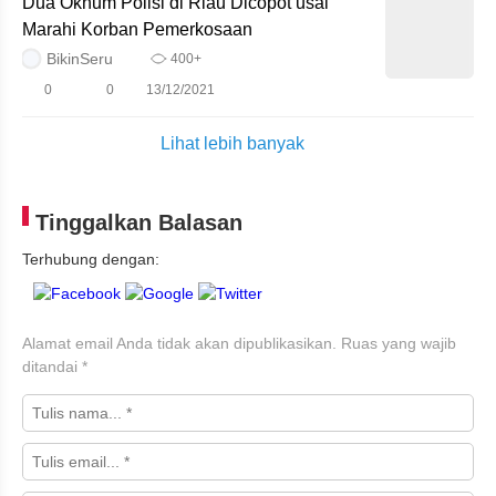
Dua Oknum Polisi di Riau Dicopot usai
Marahi Korban Pemerkosaan
BikinSeru
400+
0
0
13/12/2021
Lihat lebih banyak
Tinggalkan Balasan
Terhubung dengan:
Alamat email Anda tidak akan dipublikasikan.
Ruas yang wajib
ditandai
*