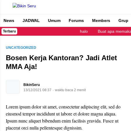
News
JADWAL
Umum
Forums
Members
Grup
Bikin Seru
halo
Buat apa memakai
Terbaru
UNCATEGORIZED
Bosen Kerja Kantoran? Jadi Atlet
MMA Aja!
BikinSeru
13/12/2021 08:37
waktu baca 2 menit
Lorem ipsum dolor sit amet, consectetur adipiscing elit, sed do
eiusmod tempor incididunt ut labore et dolore magna aliqua.
Ipsum nunc aliquet bibendum enim facilisis gravida. Fusce ut
placerat orci nulla pellentesque dignissim.