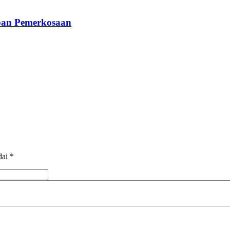
rban Pemerkosaan
dai
*