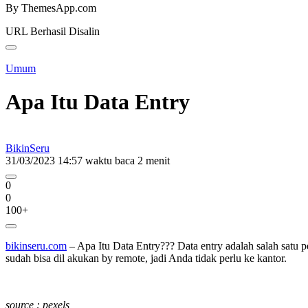
By ThemesApp.com
URL Berhasil Disalin
Umum
Apa Itu Data Entry
BikinSeru
31/03/2023 14:57
waktu baca 2 menit
0
0
100+
bikinseru.com
– Apa Itu Data Entry??? Data entry adalah salah satu p
sudah bisa dil akukan by remote, jadi Anda tidak perlu ke kantor.
source : pexels