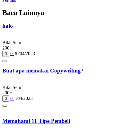
Penulis
Baca Lainnya
halo
BikinSeru
200+
0
30/04/2023
0
Buat apa memakai Copywriting?
BikinSeru
200+
0
1/04/2023
0
Memahami 11 Tipe Pembeli