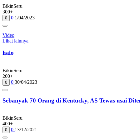
BikinSeru
300+
0
1/04/2023
0
Video
Lihat lainnya
halo
BikinSeru
200+
0
30/04/2023
0
Sebanyak 70 Orang di Kentucky, AS Tewas usai Dit
BikinSeru
400+
0
13/12/2021
0