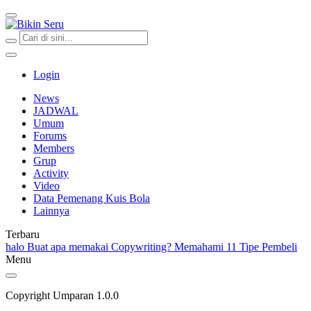
Bikin Seru
Login
News
JADWAL
Umum
Forums
Members
Grup
Activity
Video
Data Pemenang Kuis Bola
Lainnya
Terbaru
halo
Buat apa memakai Copywriting?
Memahami 11 Tipe Pembeli
Menu
Copyright Umparan 1.0.0