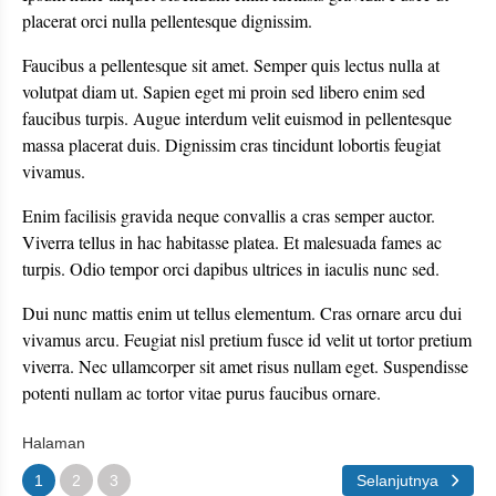
placerat orci nulla pellentesque dignissim.
Faucibus a pellentesque sit amet. Semper quis lectus nulla at
volutpat diam ut. Sapien eget mi proin sed libero enim sed
faucibus turpis. Augue interdum velit euismod in pellentesque
massa placerat duis. Dignissim cras tincidunt lobortis feugiat
vivamus.
Enim facilisis gravida neque convallis a cras semper auctor.
Viverra tellus in hac habitasse platea. Et malesuada fames ac
turpis. Odio tempor orci dapibus ultrices in iaculis nunc sed.
Dui nunc mattis enim ut tellus elementum. Cras ornare arcu dui
vivamus arcu. Feugiat nisl pretium fusce id velit ut tortor pretium
viverra. Nec ullamcorper sit amet risus nullam eget. Suspendisse
potenti nullam ac tortor vitae purus faucibus ornare.
Halaman
1
2
3
Selanjutnya