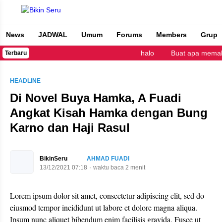
News
JADWAL
Umum
Forums
Members
Grup
Bikin Seru
halo
Buat apa memaka
Terbaru
HEADLINE
Di Novel Buya Hamka, A Fuadi
Angkat Kisah Hamka dengan Bung
Karno dan Haji Rasul
BikinSeru
AHMAD FUADI
13/12/2021 07:18
waktu baca 2 menit
Lorem ipsum dolor sit amet, consectetur adipiscing elit, sed do
eiusmod tempor incididunt ut labore et dolore magna aliqua.
Ipsum nunc aliquet bibendum enim facilisis gravida. Fusce ut