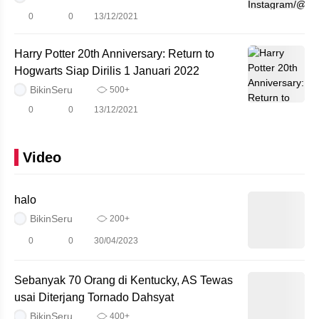
0
0
13/12/2021
Harry Potter 20th Anniversary: Return to
Hogwarts Siap Dirilis 1 Januari 2022
BikinSeru
500+
0
0
13/12/2021
Video
halo
BikinSeru
200+
0
0
30/04/2023
Sebanyak 70 Orang di Kentucky, AS Tewas
usai Diterjang Tornado Dahsyat
BikinSeru
400+