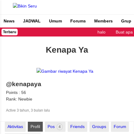
News
JADWAL
Umum
Forums
Members
Grup
Bikin Seru
halo
Buat apa
Terbaru
Kenapa Ya
@kenapaya
Points : 56
Rank: Newbie
Active 3 tahun, 3 bulan lalu
Aktivitas
Profil
Pos
Friends
Groups
Forum
4