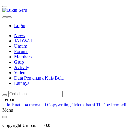
Bikin Seru
Login
News
JADWAL
Umum
Forums
Members
Grup
Activity
Video
Data Pemenang Kuis Bola
Lainnya
Terbaru
halo
Buat apa memakai Copywriting?
Memahami 11 Tipe Pembeli
Menu
Copyright Umparan 1.0.0