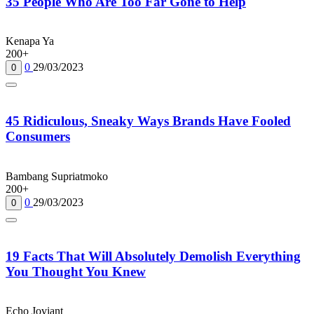
35 People Who Are Too Far Gone to Help
Kenapa Ya
200+
0
29/03/2023
0
45 Ridiculous, Sneaky Ways Brands Have Fooled
Consumers
Bambang Supriatmoko
200+
0
29/03/2023
0
19 Facts That Will Absolutely Demolish Everything
You Thought You Knew
Echo Joviant