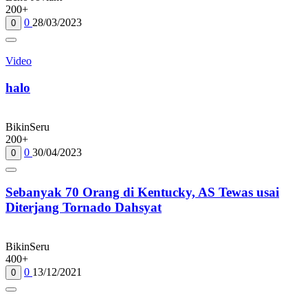
200+
0
28/03/2023
0
Video
halo
BikinSeru
200+
0
30/04/2023
0
Sebanyak 70 Orang di Kentucky, AS Tewas usai
Diterjang Tornado Dahsyat
BikinSeru
400+
0
13/12/2021
0