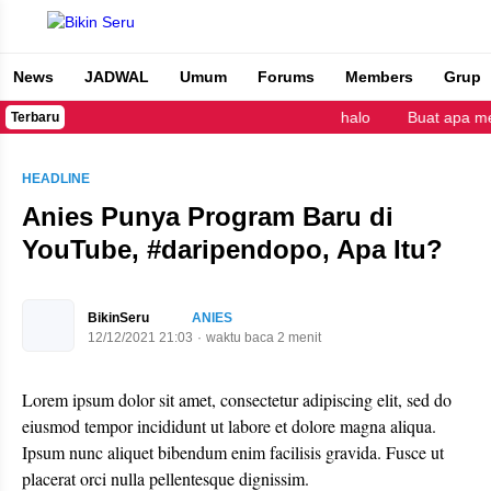
News
JADWAL
Umum
Forums
Members
Grup
Bikin Seru
halo
Buat apa me
Terbaru
HEADLINE
Anies Punya Program Baru di
YouTube, #daripendopo, Apa Itu?
BikinSeru
ANIES
12/12/2021 21:03
waktu baca 2 menit
Lorem ipsum dolor sit amet, consectetur adipiscing elit, sed do
eiusmod tempor incididunt ut labore et dolore magna aliqua.
Ipsum nunc aliquet bibendum enim facilisis gravida. Fusce ut
placerat orci nulla pellentesque dignissim.