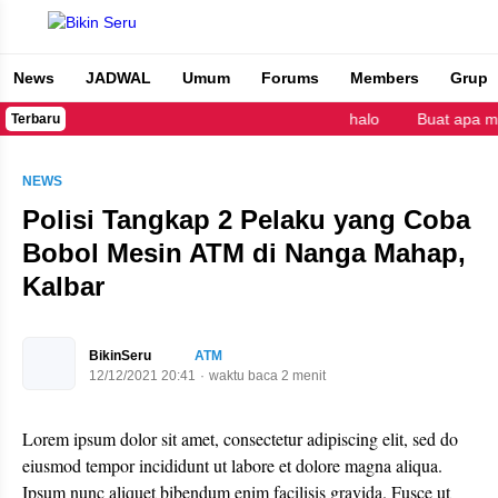
News
JADWAL
Umum
Forums
Members
Grup
Bikin Seru
halo
Buat apa me
Terbaru
NEWS
Polisi Tangkap 2 Pelaku yang Coba
Bobol Mesin ATM di Nanga Mahap,
Kalbar
BikinSeru
ATM
12/12/2021 20:41
waktu baca 2 menit
Lorem ipsum dolor sit amet, consectetur adipiscing elit, sed do
eiusmod tempor incididunt ut labore et dolore magna aliqua.
Ipsum nunc aliquet bibendum enim facilisis gravida. Fusce ut