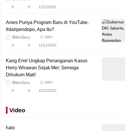
0
0
12/12/2021
Anies Punya Program Baru di YouTube,
#daripendopo, Apa Itu?
BikinSeru
500+
0
0
12/12/2021
Kang Emil Ungkap Penanganan Kasus
Herry Wirawan Sejak Mei: Semoga
Dihukum Mati!
BikinSeru
300+
0
0
12/12/2021
Video
halo